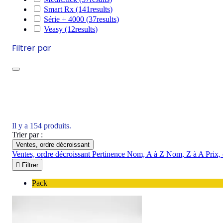
Smart Rx
(141
results
)
Série + 4000
(37
results
)
Veasy
(12
results
)
Filtrer par
Il y a 154 produits.
Trier par :
Ventes, ordre décroissant
Ventes, ordre décroissant
Pertinence
Nom, A à Z
Nom, Z à A
Prix,

Filtrer
Pack