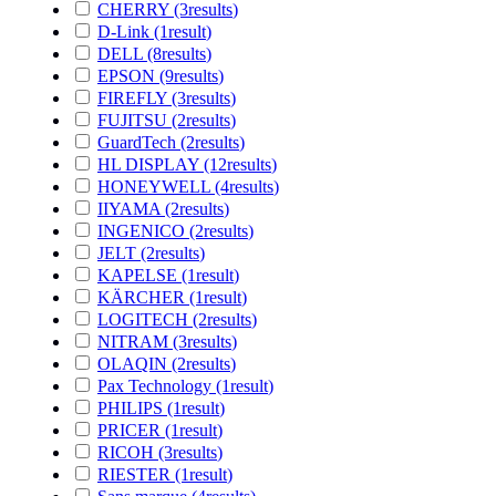
CHERRY
(3
results
)
D-Link
(1
result
)
DELL
(8
results
)
EPSON
(9
results
)
FIREFLY
(3
results
)
FUJITSU
(2
results
)
GuardTech
(2
results
)
HL DISPLAY
(12
results
)
HONEYWELL
(4
results
)
IIYAMA
(2
results
)
INGENICO
(2
results
)
JELT
(2
results
)
KAPELSE
(1
result
)
KÄRCHER
(1
result
)
LOGITECH
(2
results
)
NITRAM
(3
results
)
OLAQIN
(2
results
)
Pax Technology
(1
result
)
PHILIPS
(1
result
)
PRICER
(1
result
)
RICOH
(3
results
)
RIESTER
(1
result
)