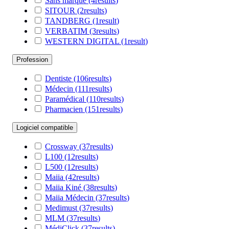
Sans marque
(4
results
)
SITOUR
(2
results
)
TANDBERG
(1
result
)
VERBATIM
(3
results
)
WESTERN DIGITAL
(1
result
)
Profession
Dentiste
(106
results
)
Médecin
(111
results
)
Paramédical
(110
results
)
Pharmacien
(151
results
)
Logiciel compatible
Crossway
(37
results
)
L100
(12
results
)
L500
(12
results
)
Maiia
(42
results
)
Maiia Kiné
(38
results
)
Maiia Médecin
(37
results
)
Medimust
(37
results
)
MLM
(37
results
)
MédiClick
(37
results
)