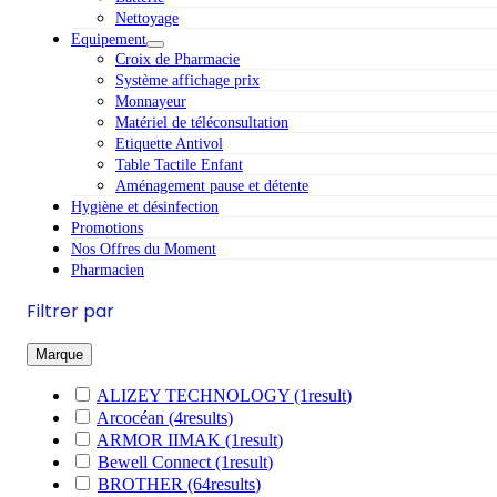
Nettoyage
Equipement
Croix de Pharmacie
Système affichage prix
Monnayeur
Matériel de téléconsultation
Etiquette Antivol
Table Tactile Enfant
Aménagement pause et détente
Hygiène et désinfection
Promotions
Nos Offres du Moment
Pharmacien
Filtrer par
Marque
ALIZEY TECHNOLOGY
(1
result
)
Arcocéan
(4
results
)
ARMOR IIMAK
(1
result
)
Bewell Connect
(1
result
)
BROTHER
(64
results
)