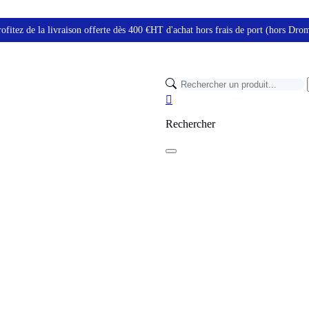
ofitez de la livraison offerte dès 400 €HT d'achat hors frais de port (hors Dr

Rechercher