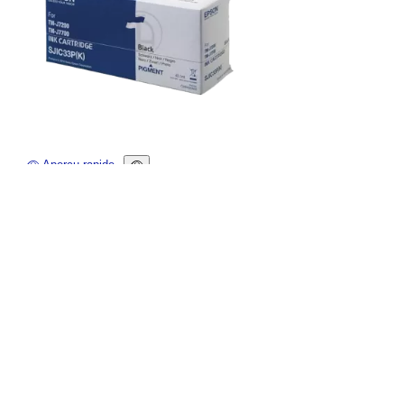
Aperçu rapide
EPSON - cartouche d'encre noire pour TM-J7700 /
Rated
out of 5 stars based on
(
avis)
43,00 € HT




Ajouter
Promo Exclu web
-18,00 €
Pack