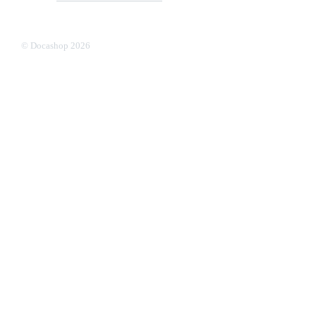
Internet accessible conformément à l’article 47 de la loi n° 2005
du 11 février 2005.
© Docashop 2026
Chargement...
Retour en haut