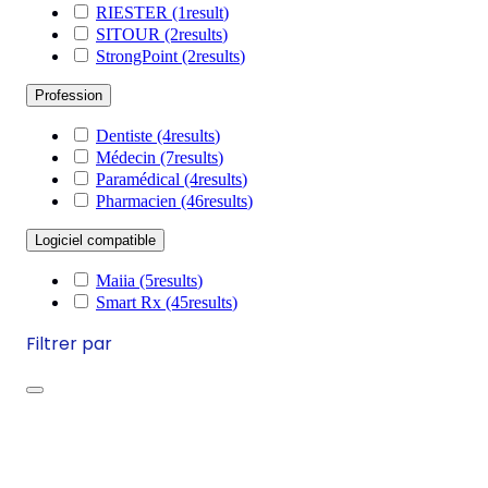
RIESTER
(1
result
)
SITOUR
(2
results
)
StrongPoint
(2
results
)
Profession
Dentiste
(4
results
)
Médecin
(7
results
)
Paramédical
(4
results
)
Pharmacien
(46
results
)
Logiciel compatible
Maiia
(5
results
)
Smart Rx
(45
results
)
Filtrer par