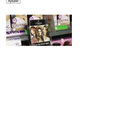
Ajouter
Aperçu rapide
HL DISPLAY - Support pour brochure - fixation sur ra
Rated
out of 5 stars based on
(
avis)
8,90 € HT




Ajouter