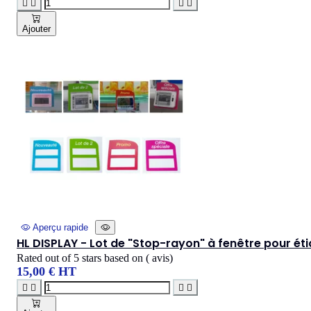




Ajouter
Aperçu rapide
HL DISPLAY - Lot de "Stop-rayon" à fenêtre pour ét
Rated
out of 5 stars based on
(
avis)
15,00 € HT



