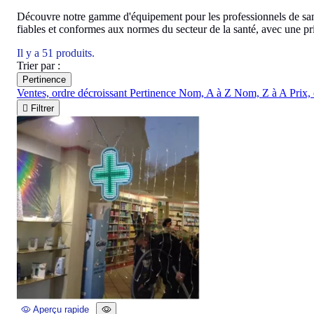
Découvre notre gamme d'équipement pour les professionnels de santé 
fiables et conformes aux normes du secteur de la santé, avec une pri
Il y a 51 produits.
Trier par :
Pertinence
Ventes, ordre décroissant
Pertinence
Nom, A à Z
Nom, Z à A
Prix,

Filtrer
Aperçu rapide