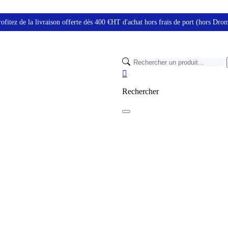
ofitez de la livraison offerte dès 400 €HT d'achat hors frais de port (hors Dr

Rechercher