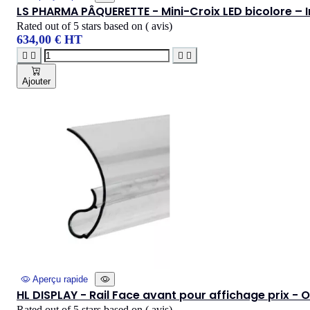
LS PHARMA PÂQUERETTE - Mini-Croix LED bicolore – I
Rated
out of 5 stars based on
(
avis)
634,00 € HT




Ajouter
Aperçu rapide
HL DISPLAY - Rail Face avant pour affichage prix -
Rated
out of 5 stars based on
(
avis)