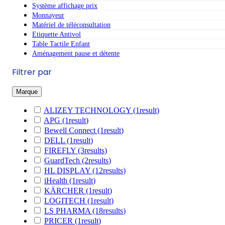
Système affichage prix
Monnayeur
Matériel de téléconsultation
Etiquette Antivol
Table Tactile Enfant
Aménagement pause et détente
Filtrer par
Marque
ALIZEY TECHNOLOGY
(1
result
)
APG
(1
result
)
Bewell Connect
(1
result
)
DELL
(1
result
)
FIREFLY
(3
results
)
GuardTech
(2
results
)
HL DISPLAY
(12
results
)
iHealth
(1
result
)
KÄRCHER
(1
result
)
LOGITECH
(1
result
)
LS PHARMA
(18
results
)
PRICER
(1
result
)