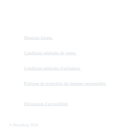
Mentions
Mentions légales
Consultez les mentions légales de Docashop,
spécialiste de matériels, consommables et services pour
professionnels de santé.
Conditions générales de ventes
Consultez les conditions générale
vente de Docashop spécialiste de matériels, consommables et serv
pour professionnels de santé.
Conditions générales d'utilisation
Consultez les conditions généra
d’utilisation Docashop : accès au service, responsabilités, droits e
obligations des utilisateurs professionnels.
Politique de protection des données personnelles
Découvrez
comment Docashop utilise et protège vos données personnelles, 
le respect du RGPD et de la confidentialité des professionnels de
santé.
Déclaration d'accessibilité
Docashop s’engage à rendre son site
Internet accessible conformément à l’article 47 de la loi n° 2005
du 11 février 2005.
© Docashop 2026