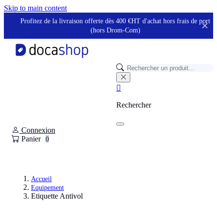
Panneau de gestion des cookies
Skip to main content
Profitez de la livraison offerte dès 400 €HT d'achat hors frais de port
✕
(hors Drom-Com)

Rechercher
Connexion
Panier
0
Accueil
Equipement
Etiquette Antivol