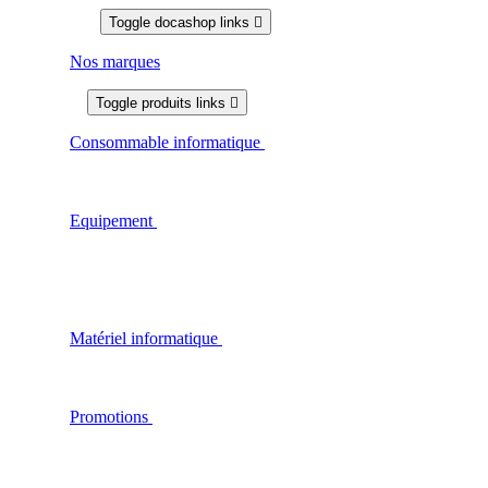
Docashop
Toggle docashop links

Nos marques
Produits
Toggle produits links

Consommable informatique
Découvrez notre gamme de
consommable informatique dédiée aux professionnels de san
: Encres, bobines papiers, étiquettes et bien plus encore.
Livraison rapide et qualité garantie.
Equipement
Découvre notre gamme d'équipement pour les
professionnels de santé : Croix de pharmacie, matériel de
téléconsultation, étiquettes électroniques, table tactile enfant
pour la salle d'attente… Des équipements fiables et conforme
aux normes du secteur de la santé, avec une prise en charge
complète de l'installation à la maintenance.
Matériel informatique
Découvrez notre gamme de matériel
informatique dédiée aux professionnels de santé: Ecrans,
imprimantes, scanners, lecteurs et bien plus encore. Livraiso
rapide et qualité garantie chez Docashop.
Promotions
Profitez de réductions exclusives sur nos
consommables informatiques grâce à nos packs produits
spécialement conçus pour les professionnels de santé. Des
offres régulièrement mises à jour pour vous permettre