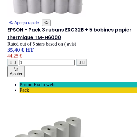
Aperçu rapide
EPSON - Pack 3 rubans ERC32B + 5 bobines papier
thermique TM-H6000
Rated
out of 5 stars based on
(
avis)
35,40 € HT
44,25 €




Ajouter
Promo Exclu web
Pack