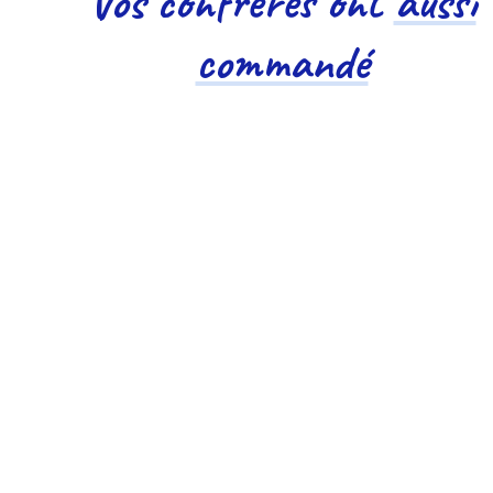
Vos confrères ont
aussi
commandé
Aperçu rapide
HL DISPLAY - Porte-étiquette électronique fixatio
rail - SEP3
Rated
out of 5 stars based on
(
avis)