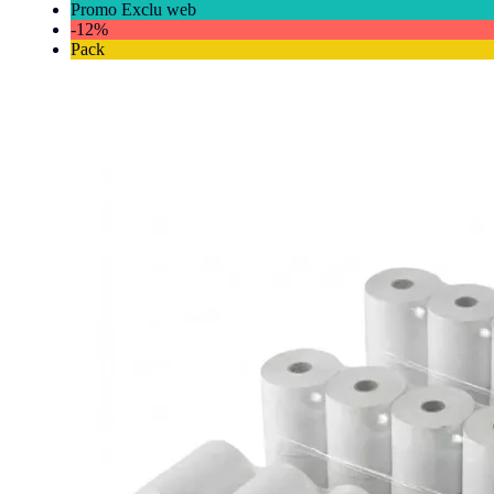
Promo Exclu web
-12%
Pack