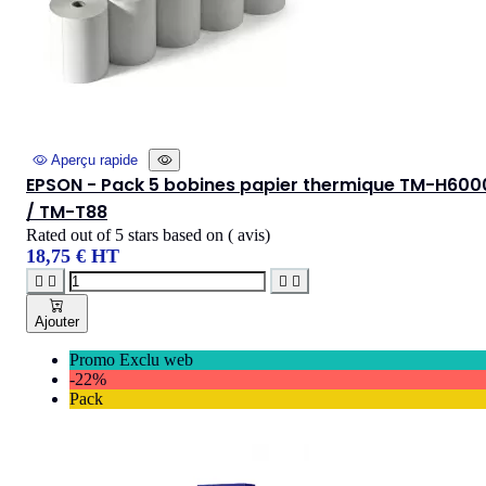
Aperçu rapide
EPSON - Pack 5 bobines papier thermique TM-H600
/ TM-T88
Rated
out of 5 stars based on
(
avis)
18,75 € HT




Ajouter
Promo Exclu web
-22%
Pack