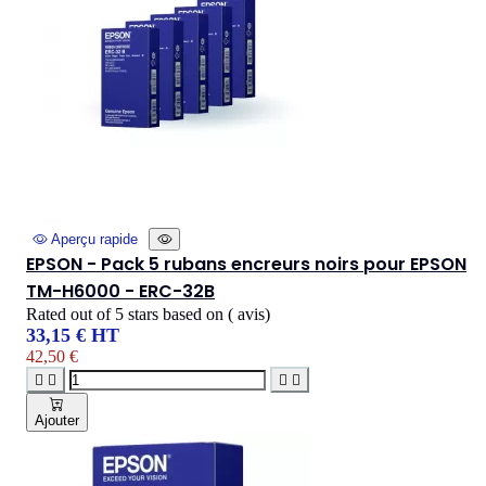
Aperçu rapide
EPSON - Pack 5 rubans encreurs noirs pour EPSON
TM-H6000 - ERC-32B
Rated
out of 5 stars based on
(
avis)
33,15 € HT
42,50 €




Ajouter