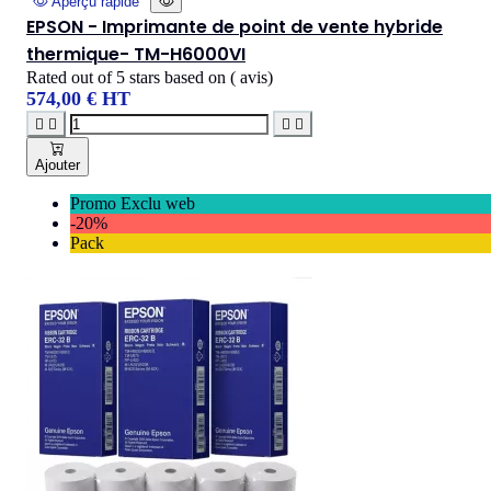
Aperçu rapide
EPSON - Imprimante de point de vente hybride
thermique- TM-H6000VI
Rated
out of 5 stars based on
(
avis)
574,00 € HT




Ajouter
Promo Exclu web
-20%
Pack