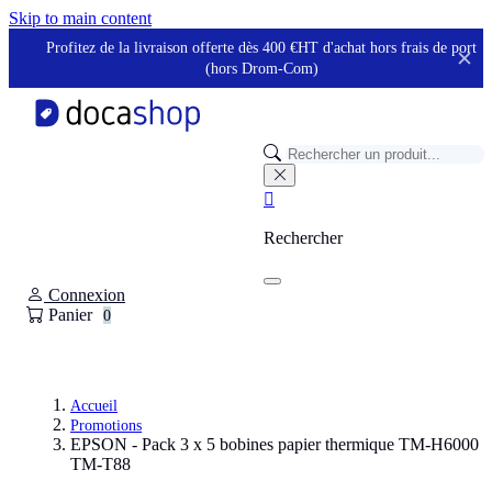
Panneau de gestion des cookies
Skip to main content
Profitez de la livraison offerte dès 400 €HT d'achat hors frais de port
✕
(hors Drom-Com)

Rechercher
Connexion
Panier
0
Accueil
Promotions
EPSON - Pack 3 x 5 bobines papier thermique TM-H6000
TM-T88