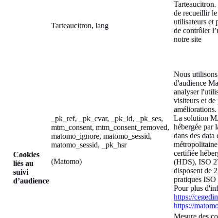
Tarteaucitron.
de recueillir 
utilisateurs et
Tarteaucitron, lang
de contrôler l
notre site
Nous utilisons
d'audience Ma
analyser l'utili
visiteurs et d
améliorations.
La solution M
_pk_ref, _pk_cvar, _pk_id, _pk_ses,
hébergée par 
mtm_consent, mtm_consent_removed,
dans des data 
matomo_ignore, matomo_sessid,
métropolitain
matomo_sessid, _pk_hsr
certifiée hébe
Cookies
(Matomo)
(HDS), ISO 2
liés au
disposent de 2
suivi
pratiques ISO
d’audience
Pour plus d'in
https://cegedi
https://matomo
Mesure des con