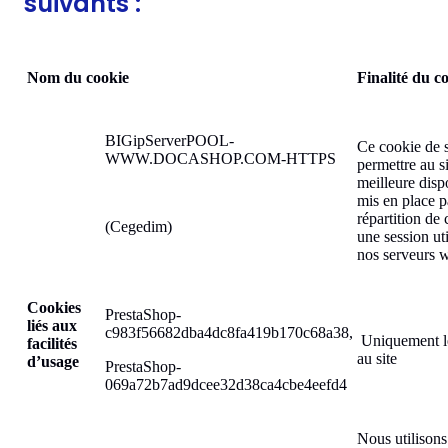
suivants :
Nom du cookie
Finalité du c
BIGipServerPOOL-
Ce cookie de s
WWW.DOCASHOP.COM-HTTPS
permettre au s
meilleure disp
mis en place p
répartition de
(Cegedim)
une session uti
nos serveurs 
Cookies
PrestaShop-
liés aux
c983f56682dba4dc8fa419b170c68a38,
Uniquement le
facilités
au site
d’usage
PrestaShop-
069a72b7ad9dcee32d38ca4cbe4eefd4
Nous utilisons