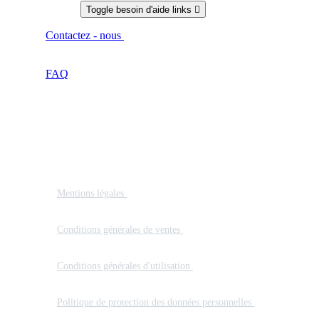
Besoin d'aide
Toggle besoin d'aide links

Contactez - nous
Vous avez une question ? Remplissez le
formulaire ci-dessous, l'équipe Docashop vous répondra
rapidement
FAQ
Mentions
Mentions légales
Consultez les mentions légales de Docashop,
spécialiste de matériels, consommables et services pour
professionnels de santé.
Conditions générales de ventes
Consultez les conditions générale
vente de Docashop spécialiste de matériels, consommables et serv
pour professionnels de santé.
Conditions générales d'utilisation
Consultez les conditions généra
d’utilisation Docashop : accès au service, responsabilités, droits e
obligations des utilisateurs professionnels.
Politique de protection des données personnelles
Découvrez
comment Docashop utilise et protège vos données personnelles, 