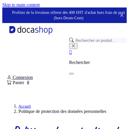
Panneau de gestion des cookies
Skip to main content
Profitez de la livraison offerte dès 400 €HT d'achat hors frais de port
✕
(hors Drom-Com)

Rechercher
Connexion
Panier
0
Accueil
Politique de protection des données personnelles