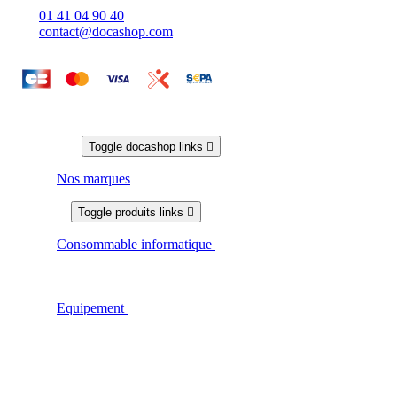
01 41 04 90 40
contact@docashop.com
Docashop
Toggle docashop links

Nos marques
Produits
Toggle produits links

Consommable informatique
Découvrez notre gamme de
consommable informatique dédiée aux professionnels de san
: Encres, bobines papiers, étiquettes et bien plus encore.
Livraison rapide et qualité garantie.
Equipement
Découvre notre gamme d'équipement pour les
professionnels de santé : Croix de pharmacie, matériel de
téléconsultation, étiquettes électroniques, table tactile enfant
pour la salle d'attente… Des équipements fiables et conforme
aux normes du secteur de la santé, avec une prise en charge
complète de l'installation à la maintenance.