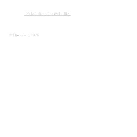
le respect du RGPD et de la confidentialité des professionnels de
santé.
Déclaration d'accessibilité
Docashop s’engage à rendre son site
Internet accessible conformément à l’article 47 de la loi n° 2005
du 11 février 2005.
© Docashop 2026
Chargement...
Retour en haut