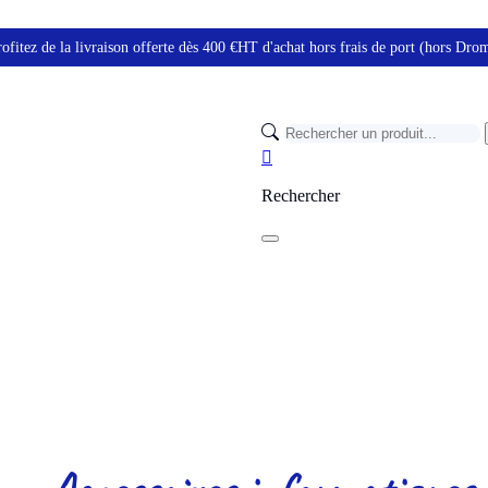
ofitez de la livraison offerte dès 400 €HT d'achat hors frais de port (hors Dr

Rechercher