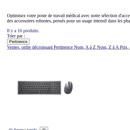
Optimisez votre poste de travail médical avec notre sélection d'acces
des accessoires robustes, pensés pour un usage intensif dans les ph
Il y a 16 produits.
Trier par :
Pertinence
Ventes, ordre décroissant
Pertinence
Nom, A à Z
Nom, Z à A
Prix,
Aperçu rapide