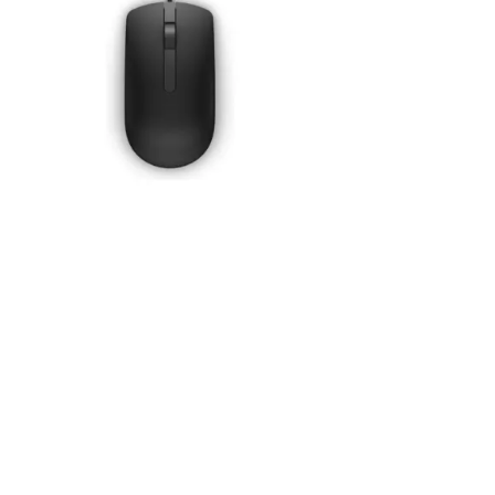
Aperçu rapide
DELL - Souris filaire noire - MS116
Rated
out of 5 stars based on
(
avis)
8,50 € HT




Ajouter