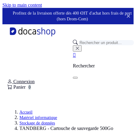
Panneau de gestion des cookies
Skip to main content
Profitez de la livraison offerte dès 400 €HT d'achat hors frais de port
✕
(hors Drom-Com)

Rechercher
Connexion
Panier
0
Accueil
Matériel informatique
Stockage de données
TANDBERG - Cartouche de sauvegarde 500Go