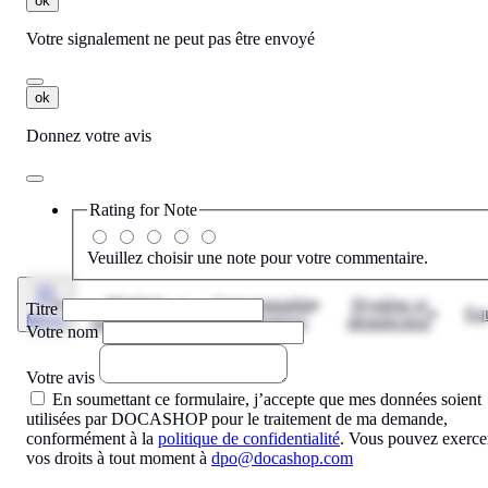
ok
Votre signalement ne peut pas être envoyé
ok
Donnez votre avis
Rating for
Note
Veuillez choisir une note pour votre commentaire.
Matériel
Consommable
Hygiène et
Titre
Eq
Menu
informatique
informatique
désinfection
Votre nom
Votre avis
En soumettant ce formulaire, j’accepte que mes données soient
utilisées par DOCASHOP pour le traitement de ma demande,
conformément à la
politique de confidentialité
. Vous pouvez exerce
vos droits à tout moment à
dpo@docashop.com