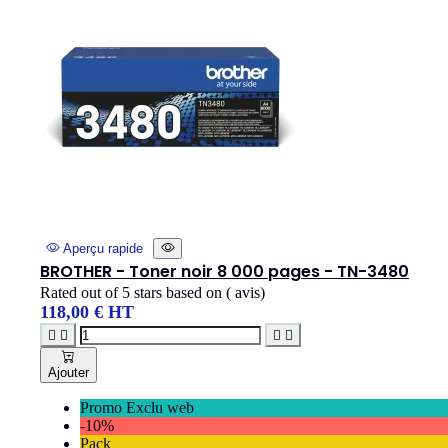
Aperçu rapide
BROTHER - Toner noir 8 000 pages - TN-3480
Rated
out of 5 stars based on
(
avis)
118,00 € HT




Ajouter
Promo Exclu web
-10%
Pack