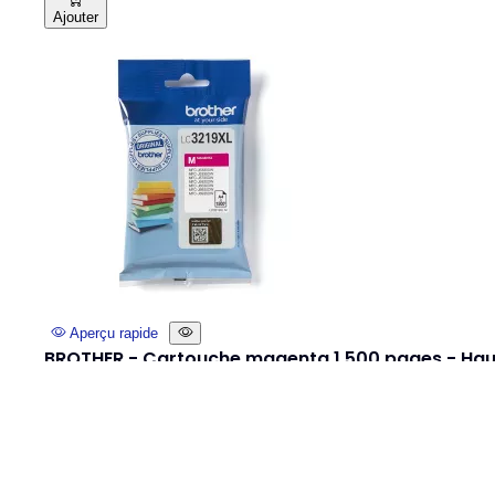
Ajouter
Aperçu rapide
BROTHER - Cartouche magenta 1 500 pages - Hau
capacité - LC3219XLM
Rated
out of 5 stars based on
(
avis)
28,40 € HT



