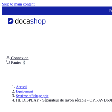
Panneau de gestion des cookies
Skip to main content
Pr
Connexion
Panier
0
Accueil
Equipement
Système affichage prix
HL DISPLAY - Séparateur de rayon sécable - OPT-AVD6