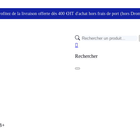
ofitez de la livraison offerte dès 400 €HT d'achat hors frais de port (hors Dr

Rechercher
0B+