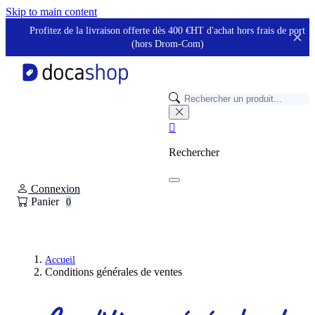
Panneau de gestion des cookies
Skip to main content
Profitez de la livraison offerte dès 400 €HT d'achat hors frais de port
✕
(hors Drom-Com)

Rechercher
Connexion
Panier
0
Accueil
Conditions générales de ventes