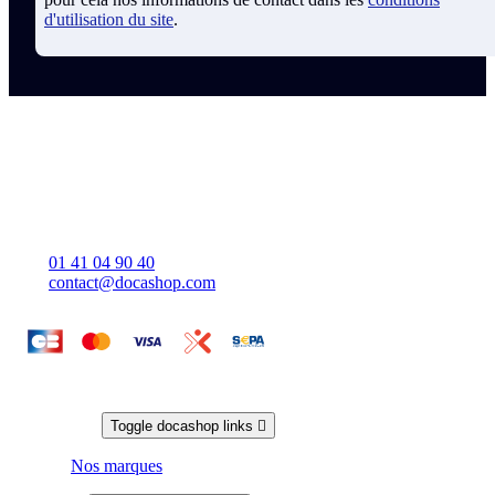
d'utilisation du site
.
Coordonnées Docashop
Docashop
137 rue d'Aguesseau
92100 BOULOGNE-BILLANCOURT
France
01 41 04 90 40
contact@docashop.com
Docashop
Toggle docashop links

Nos marques