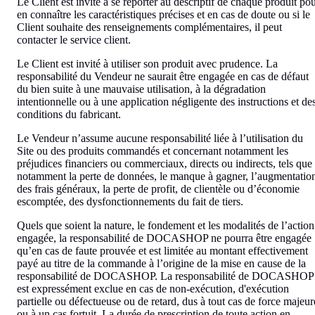
Le Client est invité à se reporter au descriptif de chaque produit po
en connaître les caractéristiques précises et en cas de doute ou si le
Client souhaite des renseignements complémentaires, il peut
contacter le service client.
Le Client est invité à utiliser son produit avec prudence. La
responsabilité du Vendeur ne saurait être engagée en cas de défaut
du bien suite à une mauvaise utilisation, à la dégradation
intentionnelle ou à une application négligente des instructions et de
conditions du fabricant.
Le Vendeur n’assume aucune responsabilité liée à l’utilisation du
Site ou des produits commandés et concernant notamment les
préjudices financiers ou commerciaux, directs ou indirects, tels que
notamment la perte de données, le manque à gagner, l’augmentatio
des frais généraux, la perte de profit, de clientèle ou d’économie
escomptée, des dysfonctionnements du fait de tiers.
Quels que soient la nature, le fondement et les modalités de l’action
engagée, la responsabilité de DOCASHOP ne pourra être engagée
qu’en cas de faute prouvée et est limitée au montant effectivement
payé au titre de la commande à l’origine de la mise en cause de la
responsabilité de DOCASHOP. La responsabilité de DOCASHOP
est expressément exclue en cas de non-exécution, d'exécution
partielle ou défectueuse ou de retard, dus à tout cas de force majeur
ou à un cas fortuit. La durée de prescription de toute action en