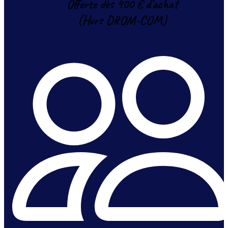
Offerte dès 400 € d'achat
(Hors DROM-COM)