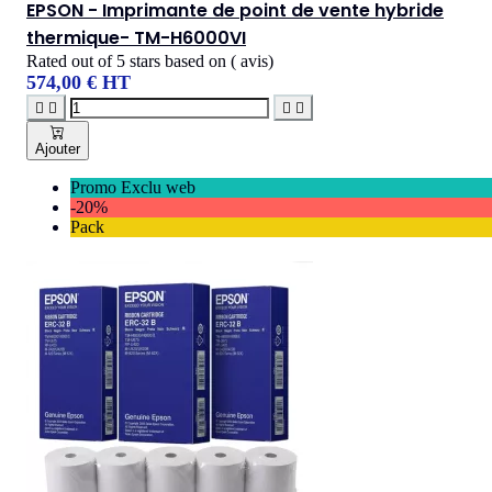
EPSON - Imprimante de point de vente hybride
thermique- TM-H6000VI
Rated
out of 5 stars based on
(
avis)
574,00 € HT




Ajouter
Promo Exclu web
-20%
Pack