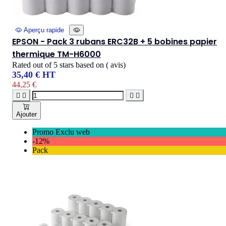
Aperçu rapide
EPSON - Pack 3 rubans ERC32B + 5 bobines papier
thermique TM-H6000
Rated
out of 5 stars based on
(
avis)
35,40 € HT
44,25 €




Ajouter
Promo Exclu web
-12%
Pack