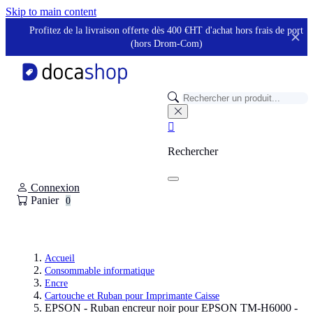
Panneau de gestion des cookies
Skip to main content
Profitez de la livraison offerte dès 400 €HT d'achat hors frais de port
✕
(hors Drom-Com)

Rechercher
Connexion
Panier
0
Accueil
Consommable informatique
Encre
Cartouche et Ruban pour Imprimante Caisse
EPSON - Ruban encreur noir pour EPSON TM-H6000 -