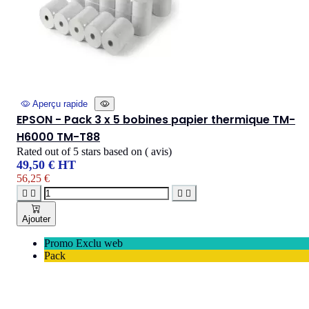
Aperçu rapide
EPSON - Pack 3 x 5 bobines papier thermique TM-
H6000 TM-T88
Rated
out of 5 stars based on
(
avis)
49,50 € HT
56,25 €




Ajouter
Promo Exclu web
Pack