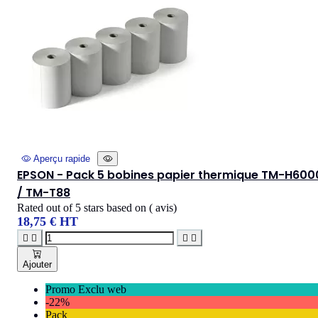
Aperçu rapide
EPSON - Pack 5 bobines papier thermique TM-H600
/ TM-T88
Rated
out of 5 stars based on
(
avis)
18,75 € HT




Ajouter
Promo Exclu web
-22%
Pack