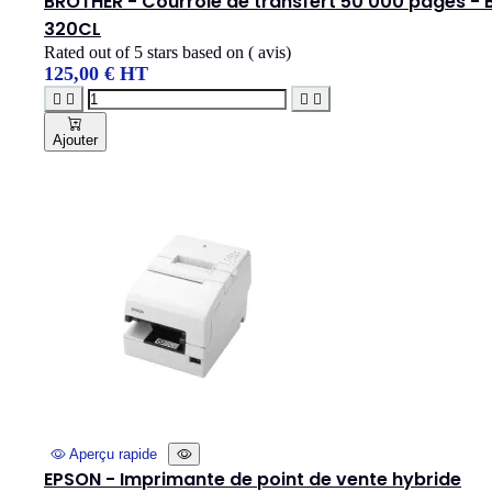
BROTHER - Courroie de transfert 50 000 pages - 
320CL
Rated
out of 5 stars based on
(
avis)
125,00 € HT




Ajouter
Aperçu rapide
EPSON - Imprimante de point de vente hybride