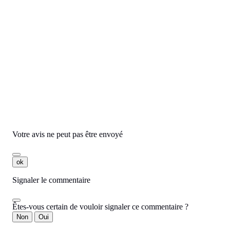
- TN-326BK
Rated
out of 5 stars based on
(
avis)
66,55 € HT




Ajouter
Commentaires
Aucun avis n'a été publié pour le moment.
Votre avis ne peut pas être envoyé
ok
Signaler le commentaire
Êtes-vous certain de vouloir signaler ce commentaire ?
Non
Oui