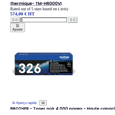
thermique- TM-H6000VI
Rated
out of 5 stars based on
(
avis)
574,00 € HT




Ajouter
Aperçu rapide
BROTHER - Toner noir 4 000 pages - Haute capaci