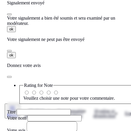
Signalement envoyé
Votre signalement a bien été soumis et sera examiné par un
modérateur.
ok
Votre signalement ne peut pas être envoyé
ok
Donnez votre avis
Rating for
Note
Veuillez choisir une note pour votre commentaire.
Matériel
Consommable
Hygiène et
Titre
Eq
Menu
informatique
informatique
désinfection
Votre nom
Votre avis