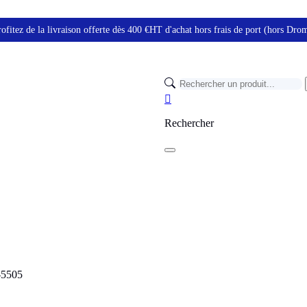
ofitez de la livraison offerte dès 400 €HT d'achat hors frais de port (hors Dr

Rechercher
-5505