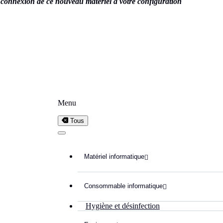
la connexion de ce nouveau matériel à votre configuration
Menu
ls de santé
Tous
essionnels de santé et des établissements disposant d’un volume
er votre installation existante.
Matériel informatique

inuité d’impression est essentielle.
Consommable informatique

Hygiène et désinfection
et de réduire les interruptions liées au rechargement du papier et