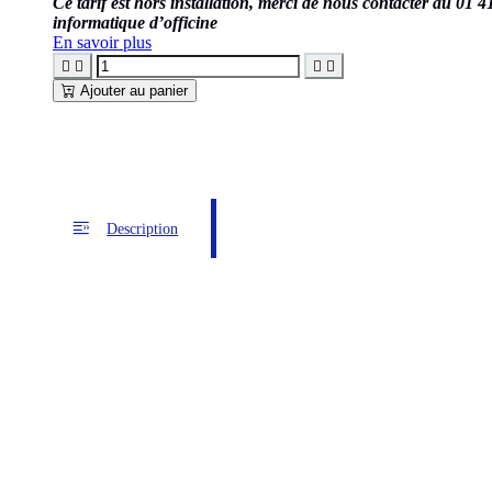
Ce tarif est hors installation, merci de nous contacter au 01 
informatique d’officine
En savoir plus




Ajouter au panier
Description
Description
Bac papier BROTHER LT-
Fiche
technique
Le bac papier BROTHER LT-5505 est un b
d’impression important. Il permet d’augm
FAQ
Cet accessoire est parfaitement adapté 
Augmenter la capacité p
Dans les structures de santé, les impres