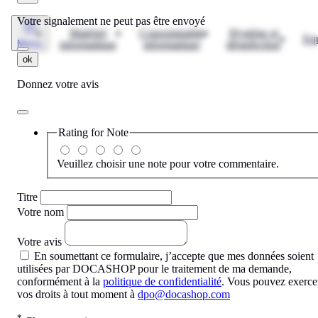
Votre signalement ne peut pas être envoyé
Matériel
Consommable
Hygiène et
Eq
Menu
informatique
informatique
désinfection
ok
Donnez votre avis
Rating for
Note
Veuillez choisir une note pour votre commentaire.
Titre
Votre nom
Votre avis
En soumettant ce formulaire, j’accepte que mes données soient
utilisées par DOCASHOP pour le traitement de ma demande,
conformément à la
politique de confidentialité
. Vous pouvez exerce
vos droits à tout moment à
dpo@docashop.com
*