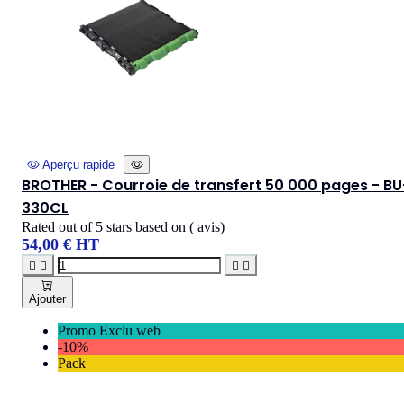
Aperçu rapide
BROTHER - Courroie de transfert 50 000 pages - BU
330CL
Rated
out of 5 stars based on
(
avis)
54,00 € HT




Ajouter
Promo Exclu web
-10%
Pack