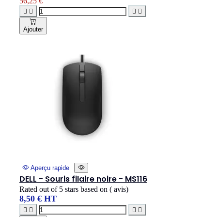
56,25 €




Ajouter
Aperçu rapide
DELL - Souris filaire noire - MS116
Rated
out of 5 stars based on
(
avis)
8,50 € HT



