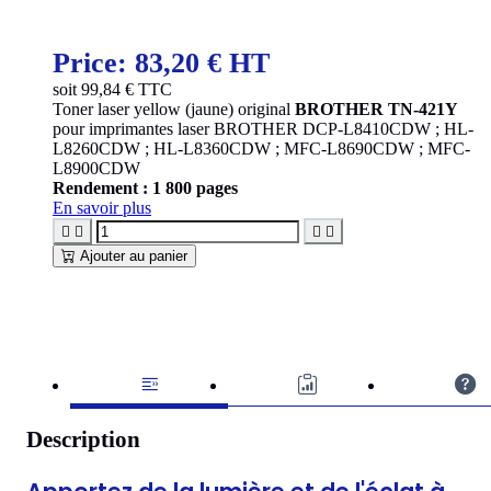
Price:
83,20 € HT
soit
99,84
€ TTC
Toner laser yellow (jaune) original
BROTHER TN-421Y
pour imprimantes laser BROTHER DCP-L8410CDW ; HL-
L8260CDW ; HL-L8360CDW ; MFC-L8690CDW ; MFC-
L8900CDW
Rendement : 1 800 pages
En savoir plus




Ajouter au panier
Description