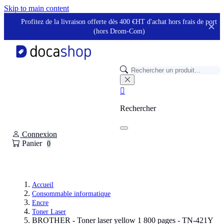
Panneau de gestion des cookies
Skip to main content
Profitez de la livraison offerte dès 400 €HT d'achat hors frais de port
✕
(hors Drom-Com)

Rechercher
Connexion
Panier
0
Accueil
Consommable informatique
Encre
Toner Laser
BROTHER - Toner laser yellow 1 800 pages - TN-421Y