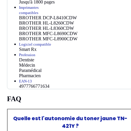
Jusqu'à 1800 pages
Imprimantes
compatibles
BROTHER DCP-L8410CDW
BROTHER HL-L8260CDW
BROTHER HL-L8360CDW
BROTHER MFC-L8690CDW
BROTHER MFC-L8900CDW
Logiciel compatible
Smart Rx
Profession
Dentiste
Médecin
Paramédical
Pharmacien
EAN-13
4977766771634
FAQ
Quelle est l'autonomie du toner jaune TN-
421Y ?