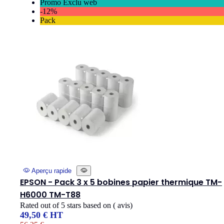
Promo Exclu web
-12%
Pack
Aperçu rapide
EPSON - Pack 3 x 5 bobines papier thermique TM-
H6000 TM-T88
Rated
out of 5 stars based on
(
avis)
49,50 € HT