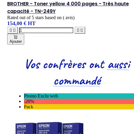
BROTHER - Toner yellow 4 000 pages - Très haute
capacité - TN-249Y
Rated
out of 5 stars based on
(
avis)
154,00 € HT




Ajouter
Vos confrères ont
aussi
commandé
Promo Exclu web
-20%
Pack