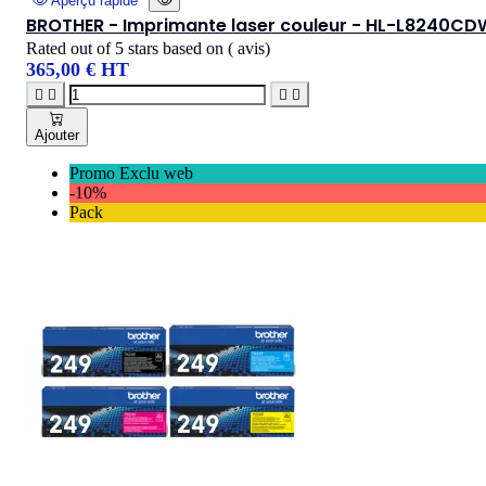
Aperçu rapide
BROTHER - Imprimante laser couleur - HL-L8240CD
Rated
out of 5 stars based on
(
avis)
365,00 € HT




Ajouter
Promo Exclu web
-10%
Pack