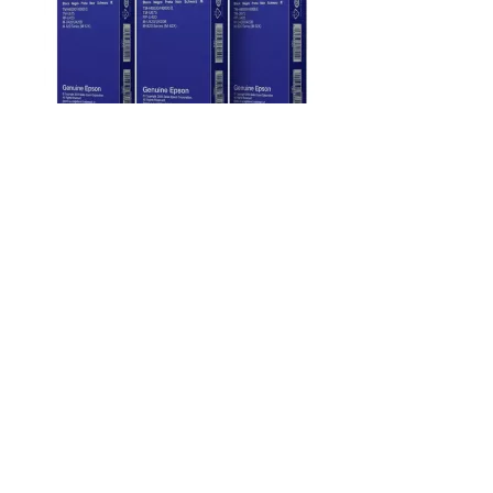
Aperçu rapide
EPSON - Pack 3 rubans ERC32B + 5 bobines papier
thermique TM-H6000
Rated
out of 5 stars based on
(
avis)
35,40 € HT
44,25 €




Ajouter
Pack