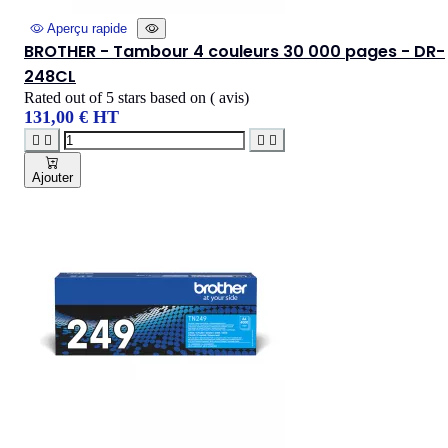
Aperçu rapide
BROTHER - Tambour 4 couleurs 30 000 pages - DR-
248CL
Rated
out of 5 stars based on
(
avis)
131,00 € HT




Ajouter