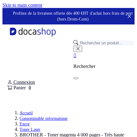
Panneau de gestion des cookies
Skip to main content
Profitez de la livraison offerte dès 400 €HT d'achat hors frais de port
✕
(hors Drom-Com)

Rechercher
Connexion
Panier
0
Accueil
Consommable informatique
Encre
Toner Laser
BROTHER - Toner magenta 4 000 pages - Très haute