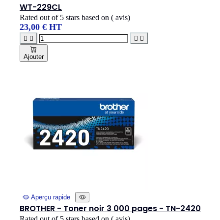
WT-229CL
Rated
out of 5 stars based on
(
avis)
23,00 € HT




Ajouter
Aperçu rapide
BROTHER - Toner noir 3 000 pages - TN-2420
Rated
out of 5 stars based on
(
avis)