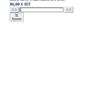
86,00 € HT




Ajouter
Promo Exclu web
-18,00 €
Pack