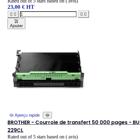
Rated
out of 5 stars based on
(
avis)
23,00 € HT




Ajouter
Aperçu rapide
BROTHER - Courroie de transfert 50 000 pages - BU
229CL
Rated
out of 5 stars based on
(
avis)