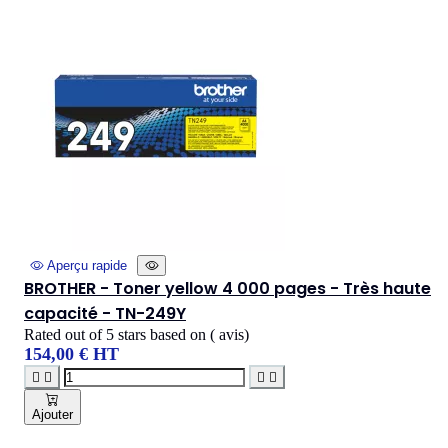
Aperçu rapide
BROTHER - Toner yellow 4 000 pages - Très haute
capacité - TN-249Y
Rated
out of 5 stars based on
(
avis)
154,00 € HT




Ajouter