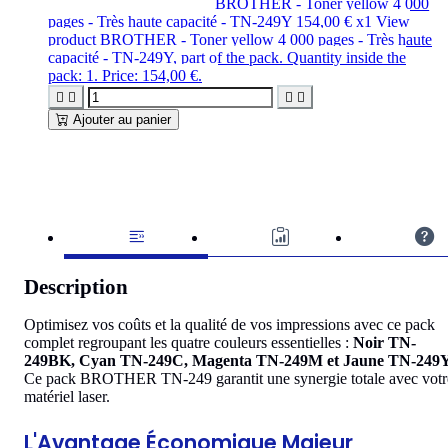
BROTHER - Toner yellow 4 000
pages - Très haute capacité - TN-249Y
154,00 €
x1
View
product BROTHER - Toner yellow 4 000 pages - Très haute
capacité - TN-249Y, part of the pack. Quantity inside the
pack: 1. Price: 154,00 €.




Ajouter au panier
Description
Optimisez vos coûts et la qualité de vos impressions avec ce pack
complet regroupant les quatre couleurs essentielles :
Noir TN-
249BK, Cyan TN-249C, Magenta TN-249M et Jaune TN-249Y
Ce pack BROTHER TN-249 garantit une synergie totale avec votr
matériel laser.
L'Avantage Économique Majeur