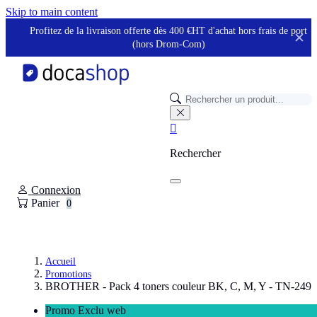
Panneau de gestion des cookies
Skip to main content
Profitez de la livraison offerte dès 400 €HT d'achat hors frais de port
✕
(hors Drom-Com)

Rechercher
Connexion
Panier
0
Accueil
Promotions
BROTHER - Pack 4 toners couleur BK, C, M, Y - TN-249
Promo Exclu web