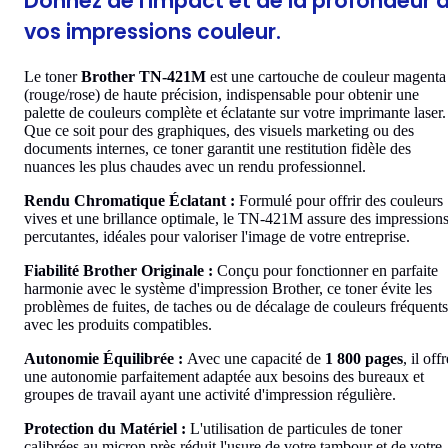
Donnez de l'impact et de la profondeur 
vos impressions couleur.
Le toner
Brother TN-421M
est une cartouche de couleur magenta
(rouge/rose) de haute précision, indispensable pour obtenir une
palette de couleurs complète et éclatante sur votre imprimante laser.
Que ce soit pour des graphiques, des visuels marketing ou des
documents internes, ce toner garantit une restitution fidèle des
nuances les plus chaudes avec un rendu professionnel.
Rendu Chromatique Éclatant :
Formulé pour offrir des couleurs
vives et une brillance optimale, le TN-421M assure des impression
percutantes, idéales pour valoriser l'image de votre entreprise.
Fiabilité Brother Originale :
Conçu pour fonctionner en parfaite
harmonie avec le système d'impression Brother, ce toner évite les
problèmes de fuites, de taches ou de décalage de couleurs fréquents
avec les produits compatibles.
Autonomie Équilibrée :
Avec une capacité de
1 800 pages
, il offr
une autonomie parfaitement adaptée aux besoins des bureaux et
groupes de travail ayant une activité d'impression régulière.
Protection du Matériel :
L'utilisation de particules de toner
calibrées au micron près réduit l'usure de votre tambour et de votre