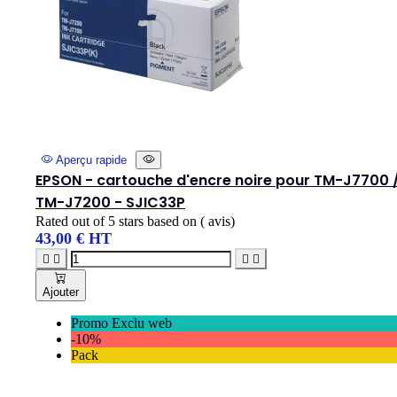
Aperçu rapide
EPSON - cartouche d'encre noire pour TM-J7700 
TM-J7200 - SJIC33P
Rated
out of 5 stars based on
(
avis)
43,00 € HT




Ajouter
Promo Exclu web
-10%
Pack