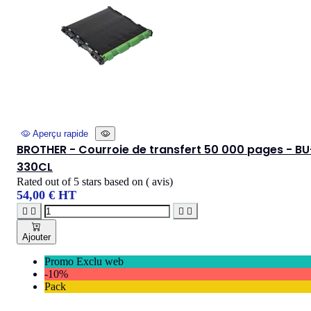
Aperçu rapide
BROTHER - Courroie de transfert 50 000 pages - BU
330CL
Rated
out of 5 stars based on
(
avis)
54,00 € HT




Ajouter
Promo Exclu web
-10%
Pack