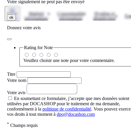
Votre signalement ne peut pas être envoyé
Matériel
Consommable
Hygiène et
Eq
ok
Menu
informatique
informatique
désinfection
Donnez votre avis
Rating for
Note
Veuillez choisir une note pour votre commentaire.
Titre
Votre nom
Votre avis
En soumettant ce formulaire, j’accepte que mes données soient
utilisées par DOCASHOP pour le traitement de ma demande,
conformément à la
politique de confidentialité
. Vous pouvez exerce
vos droits à tout moment à
dpo@docashop.com
*
Champs requis