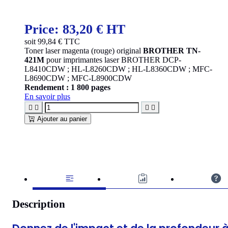
Price:
83,20 € HT
soit
99,84
€ TTC
Toner laser magenta (rouge) original
BROTHER TN-
421M
pour imprimantes laser BROTHER DCP-
L8410CDW ; HL-L8260CDW ; HL-L8360CDW ; MFC-
L8690CDW ; MFC-L8900CDW
Rendement : 1 800 pages
En savoir plus




Ajouter au panier
Description