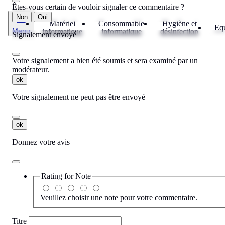
Êtes-vous certain de vouloir signaler ce commentaire ?
Non
Oui
Matériel
Consommable
Hygiène et
Eq
Menu
informatique
informatique
désinfection
Signalement envoyé
Votre signalement a bien été soumis et sera examiné par un
modérateur.
ok
Votre signalement ne peut pas être envoyé
ok
Donnez votre avis
Rating for
Note
Veuillez choisir une note pour votre commentaire.
Titre