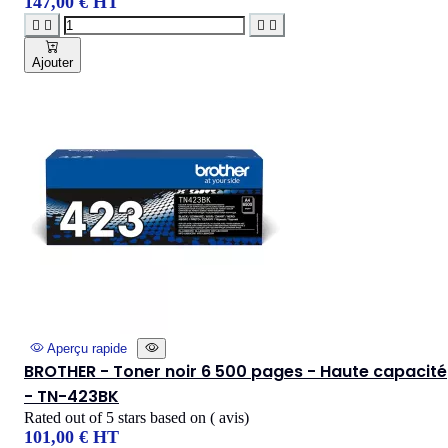
147,00 € HT




Ajouter
Aperçu rapide
BROTHER - Toner noir 6 500 pages - Haute capacité
- TN-423BK
Rated
out of 5 stars based on
(
avis)
101,00 € HT