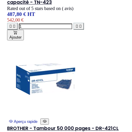
capacité - TN-423
Rated
out of 5 stars based on
(
avis)
487,80 € HT
542,00 €




Ajouter
Aperçu rapide
BROTHER - Tambour 50 000 pages - DR-421CL