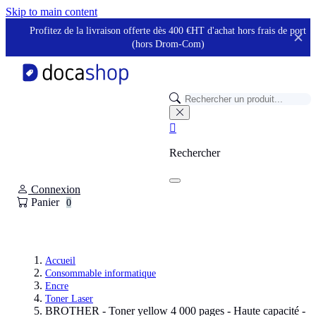
Panneau de gestion des cookies
Skip to main content
Profitez de la livraison offerte dès 400 €HT d'achat hors frais de port
✕
(hors Drom-Com)

Rechercher
Connexion
Panier
0
Accueil
Consommable informatique
Encre
Toner Laser
BROTHER - Toner yellow 4 000 pages - Haute capacité -