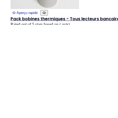
Aperçu rapide
Pack bobines thermiques - Tous lecteurs bancair
Rated
out of 5 stars based on
(
avis)
25,00 € HT




Ajouter