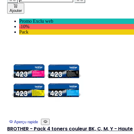
Ajouter
Promo Exclu web
-10%
Pack
Aperçu rapide
BROTHER - Pack 4 toners couleur BK, C, M, Y - Haute