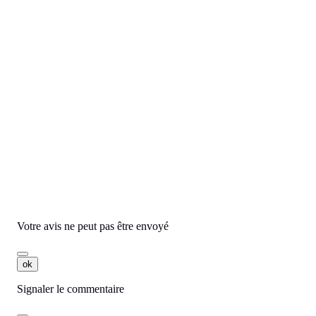
Aperçu rapide
BROTHER - Toner magenta 3500 pages - Haute
capacité - TN-326M
Rated
out of 5 stars based on
(
avis)
124,32 € HT




Ajouter
Commentaires
Aucun avis n'a été publié pour le moment.
Votre avis ne peut pas être envoyé
ok
Signaler le commentaire