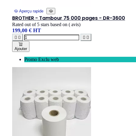
Aperçu rapide
BROTHER - Tambour 75 000 pages - DR-3600
Rated
out of 5 stars based on
(
avis)
199,00 € HT




Ajouter
Promo Exclu web