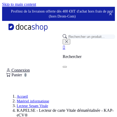
Panneau de gestion des cookies
Skip to main content
Profitez de la livraison offerte dès 400 €HT d'achat hors frais de port
✕
(hors Drom-Com)

Rechercher
Connexion
Panier
0
Accueil
Matériel informatique
Lecteur Sesam Vitale
KAPELSE - Lecteur de carte Vitale dématérialisée - KAP-
eCV®