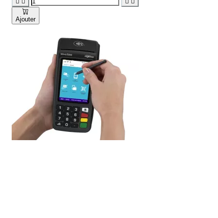




Ajouter
Aperçu rapide
INGENICO - Terminal de paiement mobile sans
contact - MOVE 5000
Rated
out of 5 stars based on
(
avis)
Voir la fiche