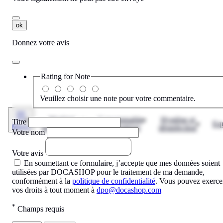
ok
Donnez votre avis
Rating for
Note
Veuillez choisir une note pour votre commentaire.
Matériel
Consommable
Hygiène et
Titre
Eq
Menu
informatique
informatique
désinfection
Votre nom
Votre avis
En soumettant ce formulaire, j’accepte que mes données soient
utilisées par DOCASHOP pour le traitement de ma demande,
conformément à la
politique de confidentialité
. Vous pouvez exerce
vos droits à tout moment à
dpo@docashop.com
*
Champs requis