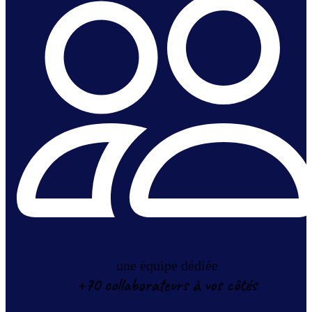
une équipe dédiée
+70 collaborateurs à vos côtés