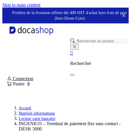
Panneau de gestion des cookies
Skip to main content
Profitez de la livraison offerte dès 400 €HT d'achat hors frais de port
✕
(hors Drom-Com)

Rechercher
Connexion
Panier
0
Accueil
Matériel informatique
Lecteur carte bancaire
INGENICO – Terminal de paiement fixe sans contact -
DESK 5000