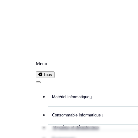
Menu
Tous
Matériel informatique

Consommable informatique

Hygiène et désinfection