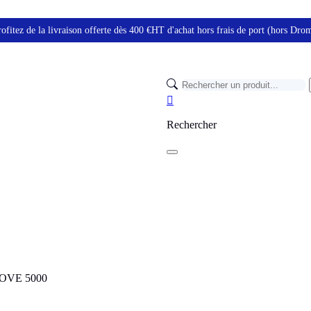
ofitez de la livraison offerte dès 400 €HT d'achat hors frais de port (hors Dr

Rechercher
 MOVE 5000