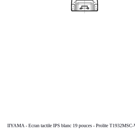
Previous image
Next image
IIYAMA - Ecran tactile IPS blanc 19 pouces - Prolite T1932M