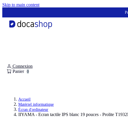
Panneau de gestion des cookies
Skip to main content
Pr
Connexion
Panier
0
Accueil
Matériel informatique
Écran d'ordinateur
IIYAMA - Ecran tactile IPS blanc 19 pouces - Prolite T