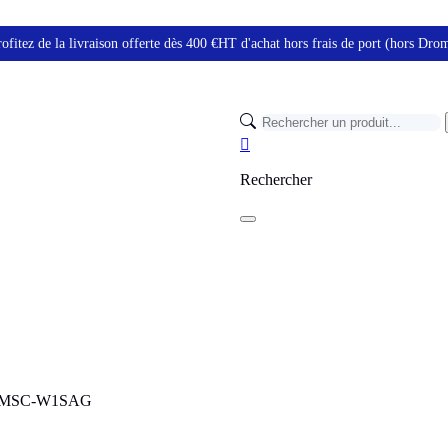
ofitez de la livraison offerte dès 400 €HT d'achat hors frais de port (hors Dr

Rechercher
1932MSC-W1SAG