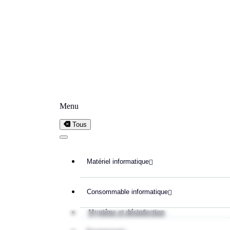
Menu
Tous
Matériel informatique

Consommable informatique

Hygiène et désinfection