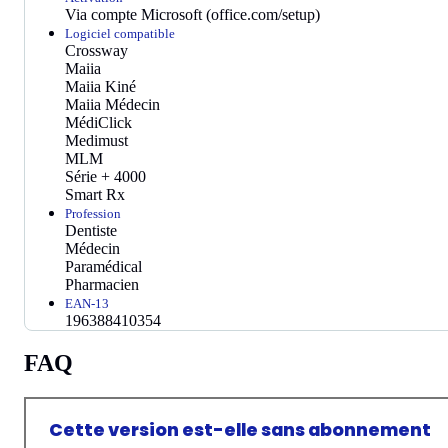
Via compte Microsoft (office.com/setup)
Logiciel compatible
Crossway
Maiia
Maiia Kiné
Maiia Médecin
MédiClick
Medimust
MLM
Série + 4000
Smart Rx
Profession
Dentiste
Médecin
Paramédical
Pharmacien
EAN-13
196388410354
FAQ
Cette version est-elle sans abonnement