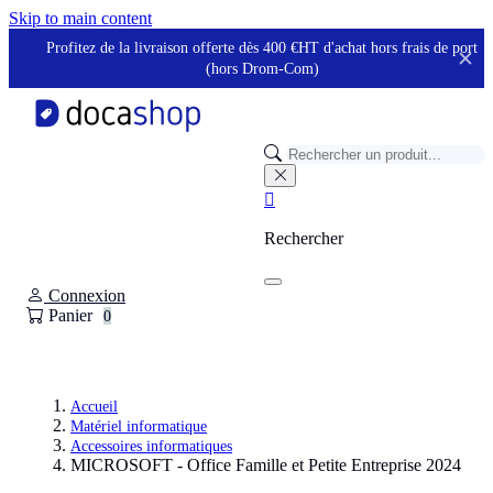
Panneau de gestion des cookies
Skip to main content
Profitez de la livraison offerte dès 400 €HT d'achat hors frais de port
✕
(hors Drom-Com)

Rechercher
Connexion
Panier
0
Accueil
Matériel informatique
Accessoires informatiques
MICROSOFT - Office Famille et Petite Entreprise 2024