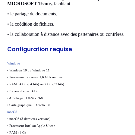
MICROSOFT Teams
, facilitant :
•
le partage de documents,
•
la coédition de fichiers,
•
la collaboration à distance avec des partenaires ou confrères.
Configuration requise
Windows
•
Windows 10 ou Windows 11
•
Processeur : 2 cœurs, 1,6 GHz ou plus
•
RAM : 4 Go (64 bits) ou 2 Go (32 bits)
•
Espace disque : 4 Go
•
Affichage : 1 024 x 768
•
Carte graphique : DirectX 10
macOS
•
macOS (3 dernières versions)
•
Processeur Intel ou Apple Silicon
•
RAM : 4 Go