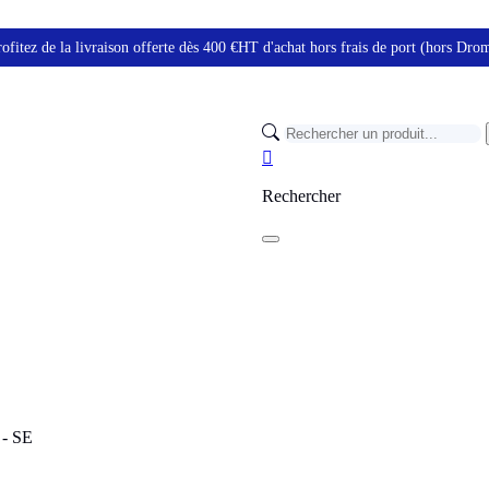
ofitez de la livraison offerte dès 400 €HT d'achat hors frais de port (hors Dr

Rechercher
 - SE