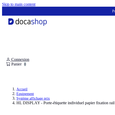
Panneau de gestion des cookies
Skip to main content
Pr
Connexion
Panier
0
Accueil
Equipement
Système affichage prix
HL DISPLAY - Porte-étiquette individuel papier fixation rail