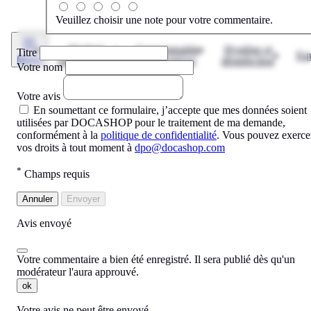
Veuillez choisir une note pour votre commentaire.
Matériel
Consommable
Hygiène et
Titre
Eq
Menu
informatique
informatique
désinfection
Votre nom
Votre avis
En soumettant ce formulaire, j’accepte que mes données soient
utilisées par DOCASHOP pour le traitement de ma demande,
conformément à la
politique de confidentialité
. Vous pouvez exerce
vos droits à tout moment à
dpo@docashop.com
*
Champs requis
Annuler
Envoyer
Avis envoyé
Votre commentaire a bien été enregistré. Il sera publié dès qu'un
modérateur l'aura approuvé.
ok
Votre avis ne peut être envoyé