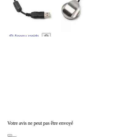
Aperçu rapide
RIESTER - Stéthoscope numérique USB - Ri-sonic®
Rated
out of 5 stars based on
(
avis)
650,00 € HT




Ajouter
Commentaires
Aucun avis n'a été publié pour le moment.
Votre avis ne peut pas être envoyé