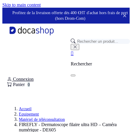
Panneau de gestion des cookies
Skip to main content
Profitez de la livraison offerte dès 400 €HT d'achat hors frais de port
✕
(hors Drom-Com)

Rechercher
Connexion
Panier
0
Accueil
Equipement
Matériel de téléconsultation
FIREFLY - Dermatoscope filaire ultra HD – Caméra
numérique - DE605