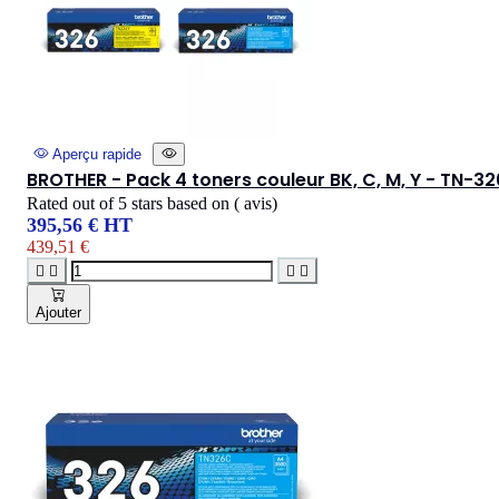
Aperçu rapide
BROTHER - Pack 4 toners couleur BK, C, M, Y - TN-32
Rated
out of 5 stars based on
(
avis)
395,56 € HT
439,51 €




Ajouter