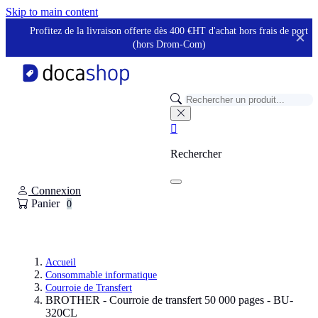
Panneau de gestion des cookies
Skip to main content
Profitez de la livraison offerte dès 400 €HT d'achat hors frais de port
✕
(hors Drom-Com)

Rechercher
Connexion
Panier
0
Accueil
Consommable informatique
Courroie de Transfert
BROTHER - Courroie de transfert 50 000 pages - BU-
320CL