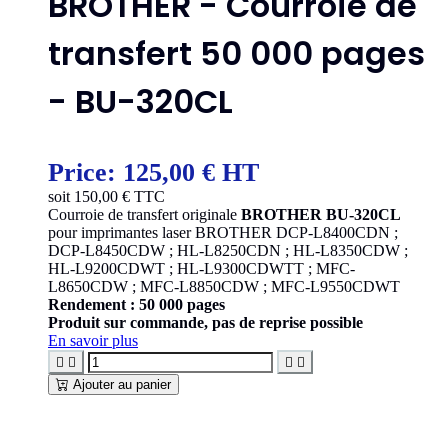
BROTHER - Courroie de
transfert 50 000 pages
- BU-320CL
Price:
125,00 € HT
soit
150,00
€ TTC
Courroie de transfert originale
BROTHER BU-320CL
pour imprimantes laser BROTHER DCP-L8400CDN ;
DCP-L8450CDW ; HL-L8250CDN ; HL-L8350CDW ;
HL-L9200CDWT ; HL-L9300CDWTT ; MFC-
L8650CDW ; MFC-L8850CDW ; MFC-L9550CDWT
Rendement : 50 000 pages
Produit sur commande, pas de reprise possible
En savoir plus




Ajouter au panier