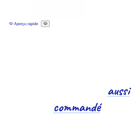
Aperçu rapide
BROTHER - Toner yellow 3 500 pages - Haute
capacité - TN-326Y
Rated
out of 5 stars based on
(
avis)
124,32 € HT




Ajouter
Vos confrères ont
aussi
commandé