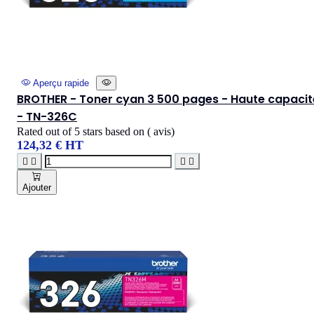
Aperçu rapide
BROTHER - Toner cyan 3 500 pages - Haute capacit
- TN-326C
Rated
out of 5 stars based on
(
avis)
124,32 € HT




Ajouter