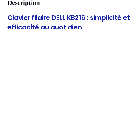
Description
Clavier filaire DELL KB216 : simplicité et
efficacité au quotidien
Le Clavier DELL KB216 offre une solution pratique et performant
pour vos activités informatiques. Conçu pour les professionnels de
santé comme pour un usage général, il combine confort,
fonctionnalité et fiabilité dans un format compact et élégant.
Design ergonomique et touches chiclet
Avec ses touches
chiclet silencieuses
et une disposition
AZERTY
française
, ce clavier permet une frappe agréable et précise, réduisa
la fatigue lors d’une utilisation prolongée. Son style épuré et sa
couleur noire s’intègrent parfaitement dans tout environnement de
bureau.
Fonctionnalités multimédia pour gagner en
productivité