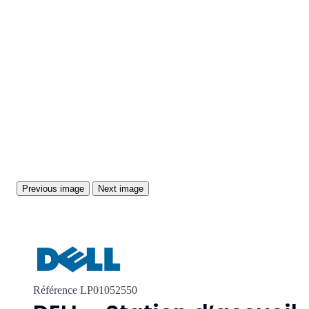
Previous image
Next image
Référence
LP01052550