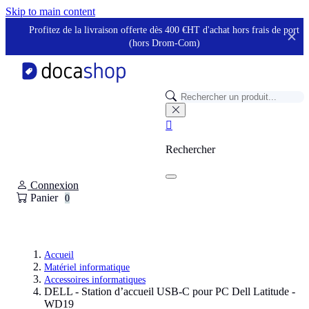
Panneau de gestion des cookies
Skip to main content
Profitez de la livraison offerte dès 400 €HT d'achat hors frais de port
✕
(hors Drom-Com)

Rechercher
Connexion
Panier
0
Accueil
Matériel informatique
Accessoires informatiques
DELL - Station d’accueil USB-C pour PC Dell Latitude -
WD19