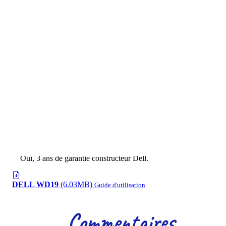
Est-elle adaptée aux environnements
professionnels de santé ?
Oui, elle offre une connexion Ethernet stable, idéale pour les
logiciels métiers et réseaux sécurisés.
La station est-elle garantie ?
Oui, 3 ans de garantie constructeur Dell.
DELL WD19
(6.03MB)
Guide d'utilisation
Commentaires